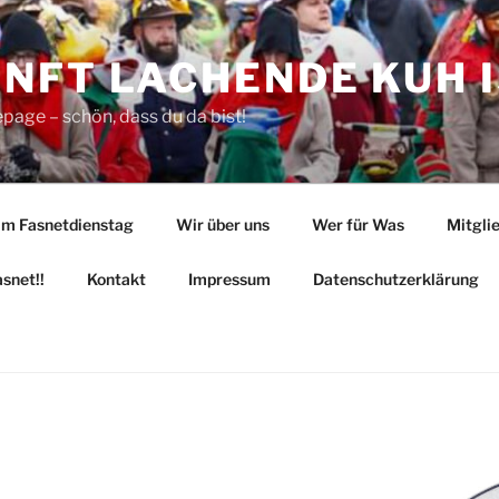
FT LACHENDE KUH IS
age – schön, dass du da bist!
am Fasnetdienstag
Wir über uns
Wer für Was
Mitgli
snet!!
Kontakt
Impressum
Datenschutzerklärung