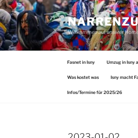
Zum
Inhalt
NARRENZUN
springen
Willkommen auf unserer Homep
Fasnet in Isny
Umzug in Isny 
Was kostet was
Isny macht Fa
Infos/Termine für 2025/26
2023-01-02