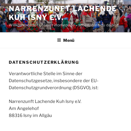
Zum
NARRENZUNFT LACHENDE
Inhalt
KUH ISNY E.V.
springen
Willkommen auf unserer Homepage – schön, dass du da bist!
Menü
DATENSCHUTZERKLÄRUNG
Verantwortliche Stelle im Sinne der
Datenschutzgesetze, insbesondere der EU-
Datenschutzgrundverordnung (DSGVO), ist:
Narrenzunft Lachende Kuh Isny e.V.
Am Angelehof
88316 Isny im Allgäu