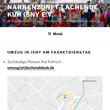
Zum
NARRENZUNFT LACHENDE
Inhalt
KUH ISNY E.V.
springen
Willkommen auf unserer Homepage – schön, dass du da bist!
Menü
UMZUG IN ISNY AM FASNETDIENSTAG
Zuständige Person: Kai Fuhrich –
umzug(at)lachendekuh.de