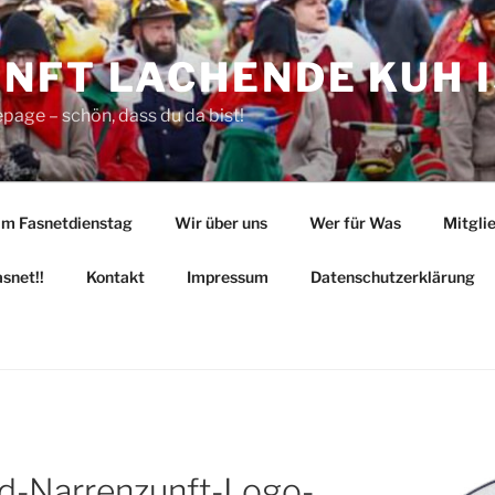
FT LACHENDE KUH IS
age – schön, dass du da bist!
am Fasnetdienstag
Wir über uns
Wer für Was
Mitgli
snet!!
Kontakt
Impressum
Datenschutzerklärung
d-Narrenzunft-Logo-