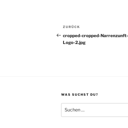
Beitragsnavigation
Vorheriger
ZURÜCK
Beitrag
cropped-cropped-Narrenzunft
Logo-2.jpg
WAS SUCHST DU?
Suche
nach: