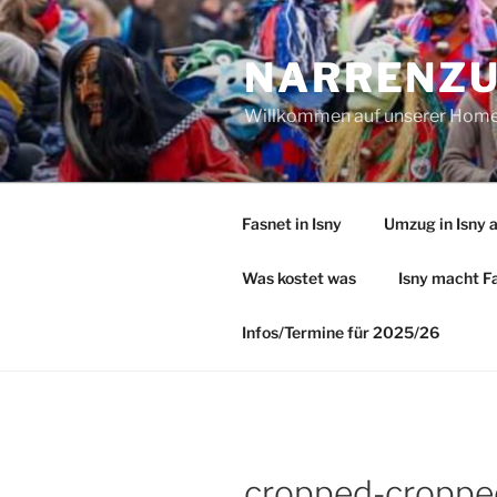
Zum
Inhalt
NARRENZUN
springen
Willkommen auf unserer Homep
Fasnet in Isny
Umzug in Isny 
Was kostet was
Isny macht Fa
Infos/Termine für 2025/26
cropped-croppe